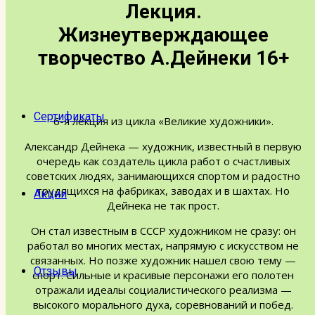
Лекция.
Расписание
Жизнеутверждающее
творчество А.Дейнеки 16+
Экскурсии под заказ
Сертификаты
6-я лекция из цикла «Великие художники».
Александр Дейнека — художник, известный в первую
очередь как создатель цикла работ о счастливых
советских людях, занимающихся спортом и радостно
трудящихся на фабриках, заводах и в шахтах. Но
Акции
Дейнека не так прост.
Он стал известным в СССР художником не сразу: он
работал во многих местах, напрямую с искусством не
связанных. Но позже художник нашел свою тему —
Отзывы
спорт. Сильные и красивые персонажи его полотен
отражали идеалы социалистического реализма —
высокого морального духа, соревнований и побед.