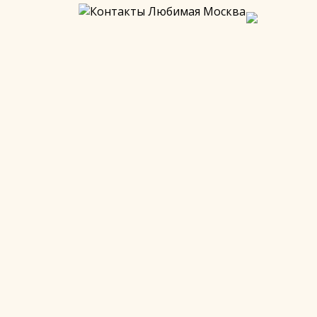
ческого района.
емени, когда здесь проходили важнейшие события
инской площади, ее преобразованиях и значении в
ет нас. Ваши шаги, возможно, совпадут со следами тех,