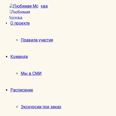
О проекте
От Тверских до Петровских ворот
Правила участия
Приглашаем на экскурсию по Пушкинской площад
Команда
В ходе экскурсии
вы узнаете
о том, что здесь распола
Вы услышите
истории о великих людях, оставивших с
нашей истории.
Мы в СМИ
Вы увидите
старинные здания, сохранившие в своих с
жизни москвичей.
Расписание
Вы погрузитесь в историю, ощутите дух времени 
кто писал страницы истории, и вместе мы откроем гра
Экскурсовод
— Наталия
Экскурсии под заказ
Место встречи
— около памятника А.С. Пушкину на Пу
Продолжительность экскурсии
— 1,5 часа.