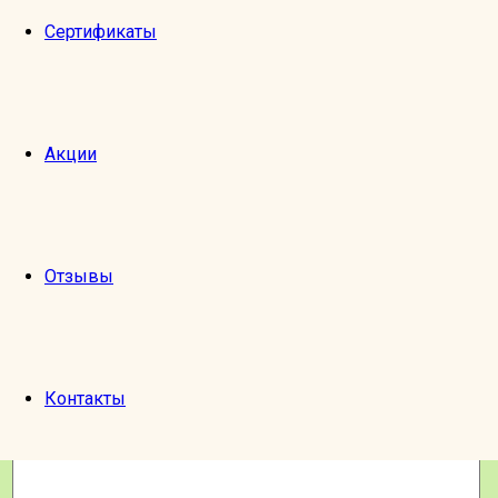
ЭКСКУРСИЯ БЕСПЛАТНАЯ, ЧАЕВЫЕ ЭКСКУРСОВОДУ П
Сертификаты
Заказ билетов на это мероприятие закрыт.
Оставить отзыв
Имя:
Акции
Email:
Экскурсия:
1
2
Оценка:
3
Отзывы
4
5
Отзыв:
Контакты