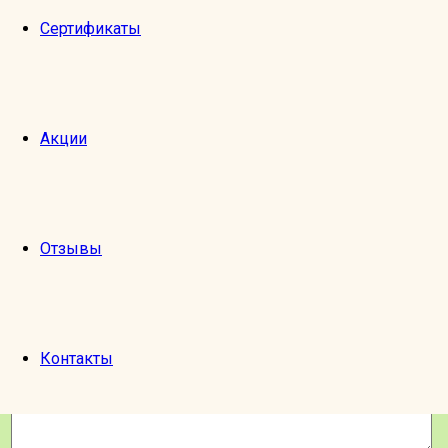
сайте в смс/на Вотс ап/Телеграм или на эл. почту.
Сертификаты
Заказ билетов на это мероприятие закрыт.
Оставить отзыв
Имя:
Акции
Email:
Экскурсия:
1
2
Оценка:
3
Отзывы
4
5
Отзыв:
Контакты