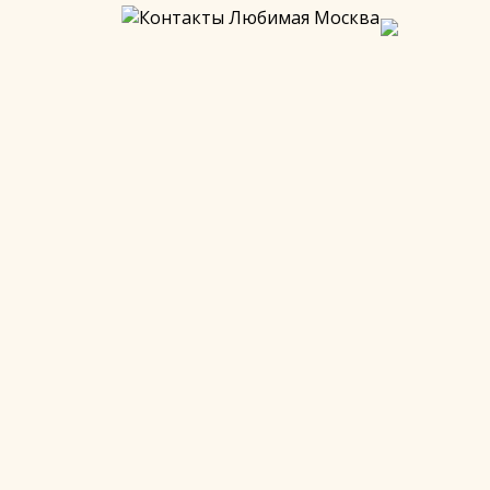
началось рождение Санкт-Петербурга? Что скрывает
— от Калининграда до Урала и Поволжья, через
достопримечательностям страны.
возможны. Инструкция по оплате придет после записи на