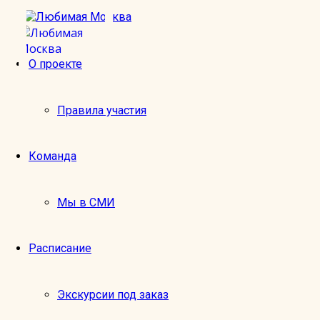
О проекте
Чистые пруды 12+
Правила участия
Команда
Чистые пруды – пожалуй, одно из самых самых роман
тенистые аллеи, на которых растут ивы и каштаны, а 
века!) — на коньках в окружении многочисленных раз
Мы в СМИ
Здесь снимали эпизоды всеми любимых фильмов»Подк
Расписание
Красоту Чистых прудов воспевал в одном из первых с
Дивный Чистопрудный бульвар хранит много историй,
Экскурсии под заказ
Вы увидите: