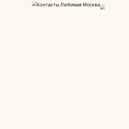
сотой многих! Пруды, точнее пруд, обнимают 2
жно покататься на катамаранах, а зимой (с 19-ого
альков.
ах.