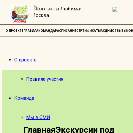
О ПРОЕКТЕ
ПРАВИЛА
КОМАНДА
РАСПИСАНИЕ
СЕРТИФИКАТЫ
АКЦИИ
ОТЗЫВЫ
КОН
О проекте
Правила участия
Команда
Мы в СМИ
Главная
Экскурсии под