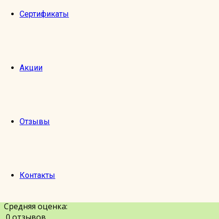
Сертификаты
Добавить фотографии с экскурсии
Акции
Можно выбрать до 10 фотографий в форматах JPG, PN
Подтверд
Отзывы
Отправить
Отмена
Контакты
Оставить отзыв
Любимая Москва
Средняя оценка:
0 отзывов