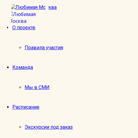
О проекте
м. Китай-город
Правила участия
Оставить отзыв
Имя:
Команда
Email:
Экскурсия:
Мы в СМИ
1
2
Оценка:
3
Расписание
4
5
Отзыв:
Экскурсии под заказ