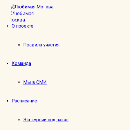
О проекте
м. Лубянка, выход № 2.
Правила участия
Оставить отзыв
Имя:
Команда
Email:
Экскурсия:
Мы в СМИ
1
2
Оценка:
3
Расписание
4
5
Отзыв:
Экскурсии под заказ