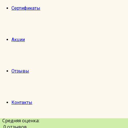
Сертификаты
Добавить фотографии с экскурсии
Акции
Можно выбрать до 10 фотографий в форматах JPG, PN
Подтверд
Отзывы
Отправить
Отмена
Контакты
Оставить отзыв
Любимая Москва
Средняя оценка:
0 отзывов