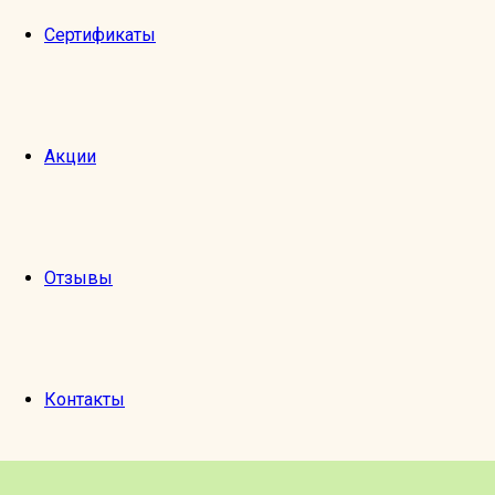
ВЫ МОЖЕТЕ ПРИОБРЕСТИ В ПОДАРОК РОДНЫ
ЭКСКУРСИЮ ИЗ РАЗДЕЛА «РАСПИСАНИЕ» И «
Сертификаты
Пешеходные экск
Акции
У нас очень большой выбор пешеходных экску
узнает много нового, полезного 
Отзывы
Подробнее
Контакты