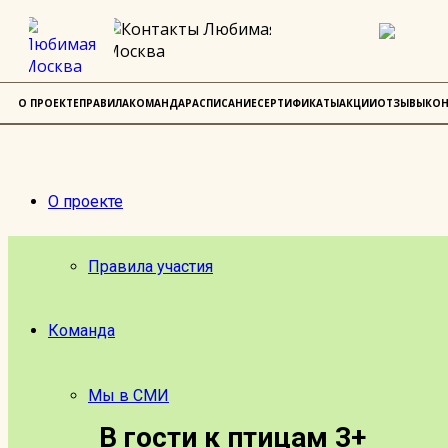
О ПРОЕКТЕ
ПРАВИЛА
КОМАНДА
РАСПИСАНИЕ
СЕРТИФИКАТЫ
АКЦИИ
ОТЗЫВЫ
КОН
О проекте
Правила участия
Команда
Мы в СМИ
В гости к птицам 3+