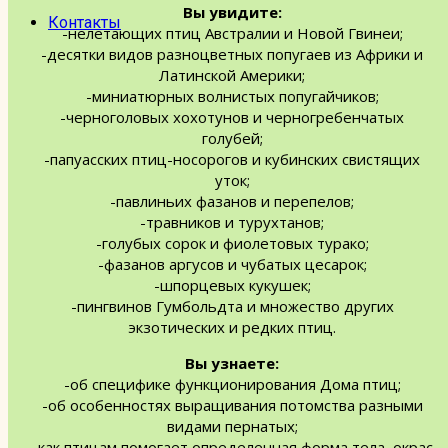
Вы увидите:
Контакты
-нелетающих птиц Австралии и Новой Гвинеи;
-десятки видов разноцветных попугаев из Африки и
Латинской Америки;
-миниатюрных волнистых попугайчиков;
-черноголовых хохотунов и черногребенчатых
голубей;
-папуасских птиц-носорогов и кубинских свистящих
уток;
-павлиньих фазанов и перепелов;
-травников и турухтанов;
-голубых сорок и фиолетовых турако;
-фазанов аргусов и чубатых цесарок;
-шпорцевых кукушек;
-пингвинов Гумбольдта и множество других
экзотических и редких птиц.
Вы узнаете:
-об специфике функционирования Дома птиц;
-об особенностях выращивания потомства разными
видами пернатых;
-как птицам помогает определенная форма тела, окрас