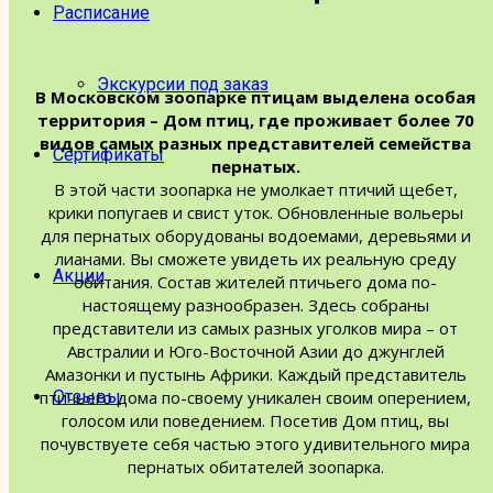
Расписание
Экскурсии под заказ
В Московском зоопарке птицам выделена особая
территория – Дом птиц, где проживает более 70
видов самых разных представителей семейства
Сертификаты
пернатых.
В этой части зоопарка не умолкает птичий щебет,
крики попугаев и свист уток. Обновленные вольеры
для пернатых оборудованы водоемами, деревьями и
лианами. Вы сможете увидеть их реальную среду
Акции
обитания. Состав жителей птичьего дома по-
настоящему разнообразен. Здесь собраны
представители из самых разных уголков мира – от
Австралии и Юго-Восточной Азии до джунглей
Амазонки и пустынь Африки. Каждый представитель
Отзывы
птичьего дома по-своему уникален своим оперением,
голосом или поведением. Посетив Дом птиц, вы
почувствуете себя частью этого удивительного мира
пернатых обитателей зоопарка.