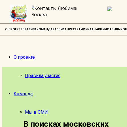
О ПРОЕКТЕ
ПРАВИЛА
КОМАНДА
РАСПИСАНИЕ
СЕРТИФИКАТЫ
АКЦИИ
ОТЗЫВЫ
КОН
О проекте
Правила участия
Команда
Мы в СМИ
В поисках московских