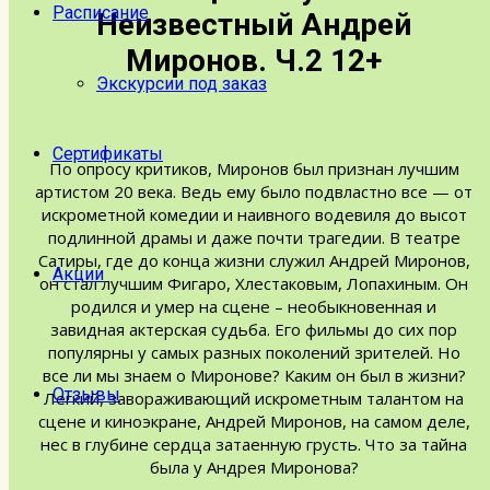
Расписание
Неизвестный Андрей
Миронов. Ч.2 12+
Экскурсии под заказ
Сертификаты
По опросу критиков, Миронов был признан лучшим
артистом 20 века. Ведь ему было подвластно все — от
искрометной комедии и наивного водевиля до высот
подлинной драмы и даже почти трагедии. В театре
Сатиры, где до конца жизни служил Андрей Миронов,
Акции
он стал лучшим Фигаро, Хлестаковым, Лопахиным. Он
родился и умер на сцене – необыкновенная и
завидная актерская судьба. Его фильмы до сих пор
популярны у самых разных поколений зрителей. Но
все ли мы знаем о Миронове? Каким он был в жизни?
Отзывы
Легкий, завораживающий искрометным талантом на
сцене и киноэкране, Андрей Миронов, на самом деле,
нес в глубине сердца затаенную грусть. Что за тайна
была у Андрея Миронова?