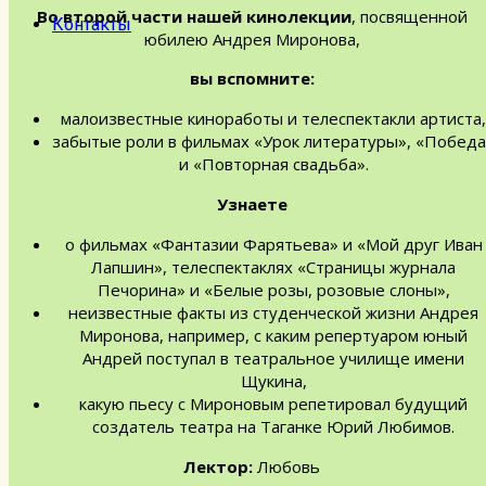
Во второй части нашей кинолекции
, посвященной
Контакты
юбилею Андрея Миронова,
вы вспомните:
малоизвестные киноработы и телеспектакли артиста,
забытые роли в фильмах «Урок литературы», «Победа
и «Повторная свадьба».
Узнаете
о фильмах «Фантазии Фарятьева» и «Мой друг Иван
Лапшин», телеспектаклях «Страницы журнала
Печорина» и «Белые розы, розовые слоны»,
неизвестные факты из студенческой жизни Андрея
Миронова, например, с каким репертуаром юный
Андрей поступал в театральное училище имени
Щукина,
какую пьесу с Мироновым репетировал будущий
создатель театра на Таганке Юрий Любимов.
Лектор:
Любовь