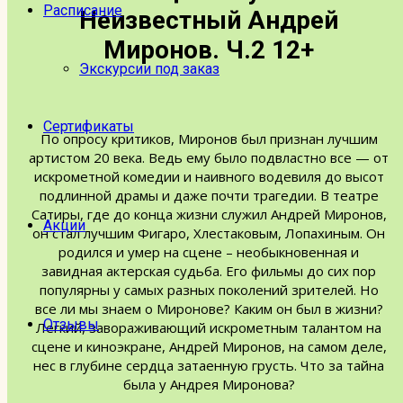
Расписание
Неизвестный Андрей
Миронов. Ч.2 12+
Экскурсии под заказ
Сертификаты
По опросу критиков, Миронов был признан лучшим
артистом 20 века. Ведь ему было подвластно все — от
искрометной комедии и наивного водевиля до высот
подлинной драмы и даже почти трагедии. В театре
Сатиры, где до конца жизни служил Андрей Миронов,
Акции
он стал лучшим Фигаро, Хлестаковым, Лопахиным. Он
родился и умер на сцене – необыкновенная и
завидная актерская судьба. Его фильмы до сих пор
популярны у самых разных поколений зрителей. Но
все ли мы знаем о Миронове? Каким он был в жизни?
Отзывы
Легкий, завораживающий искрометным талантом на
сцене и киноэкране, Андрей Миронов, на самом деле,
нес в глубине сердца затаенную грусть. Что за тайна
была у Андрея Миронова?