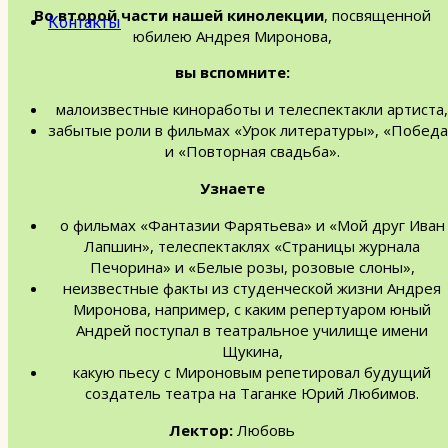
Во второй части нашей кинолекции
, посвященной
Контакты
юбилею Андрея Миронова,
вы вспомните:
малоизвестные киноработы и телеспектакли артиста,
забытые роли в фильмах «Урок литературы», «Победа
и «Повторная свадьба».
Узнаете
о фильмах «Фантазии Фарятьева» и «Мой друг Иван
Лапшин», телеспектаклях «Страницы журнала
Печорина» и «Белые розы, розовые слоны»,
неизвестные факты из студенческой жизни Андрея
Миронова, например, с каким репертуаром юный
Андрей поступал в театральное училище имени
Щукина,
какую пьесу с Мироновым репетировал будущий
создатель театра на Таганке Юрий Любимов.
Лектор:
Любовь