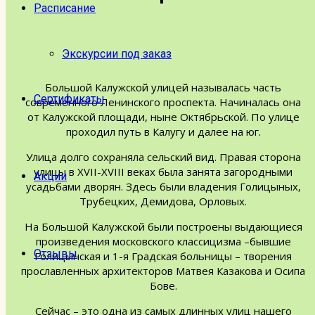
Расписание
Экскурсии под заказ
Большой Калужской улицей называлась часть
Сертификаты
современного Ленинского проспекта. Начиналась она
от Калужской площади, ныне Октябрьской. По улице
проходил путь в Калугу и далее на юг.
Улица долго сохраняла сельский вид. Правая сторона
улицы в XVII-XVIII веках была занята загородными
Акции
усадьбами дворян. Здесь были владения Голицыных,
Трубецких, Демидова, Орловых.
На Большой Калужской были построены выдающиеся
произведения московского классицизма –бывшие
Отзывы
Голицынская и 1-я Градская больницы – творения
прославленных архитекторов Матвея Казакова и Осипа
Бове.
Сейчас – это одна из самых длинных улиц нашего