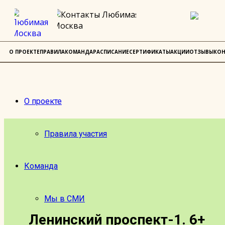
О ПРОЕКТЕ
ПРАВИЛА
КОМАНДА
РАСПИСАНИЕ
СЕРТИФИКАТЫ
АКЦИИ
ОТЗЫВЫ
КОН
О проекте
Правила участия
Команда
Мы в СМИ
Ленинский проспект-1. 6+