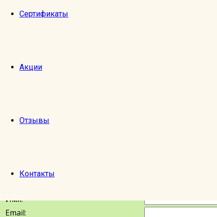
старая «котельная» для оранжерей усадьбы, пере
Сертификаты
В программе:
посещение храма Владимирской иконы Б
усадебный старинный усадебный дом.
Экскурсовод:
Юлия.
Акции
Продолжительность экскурсии:
ориентировочное вре
Стоимость:
1690 руб./1430р.-пенсионерам, многодетны
Оплата сразу после записи на сайте- в день регистрации
Отзывы
В случае отказа от экскурсии меньше , чем за 3 дня ил
Место встречи:
на выходе (№4 в сторону Сосновой ул.
Заказ билетов на это мероприятие закрыт.
Контакты
Оставить отзыв
Имя:
Email: