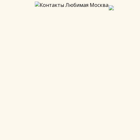
ом — Воронцовым -Дашковым, а последними
лаз зарослями вековых деревьев дворец Воронцова-
аследия федерального значения.
 глазами!