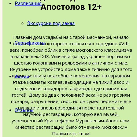
Расписание
Апостолов 12+
Экскурсии под заказ
Главный дом усадьбы на Старой Басманной, начало
Сертификаты
строительства которого относится к середине XVIII
века, приобрел облик в стиле московского классицизма
в начале века XIX. Уличный фасад украшен портиком с
шестью колоннами и рельефами в античном стиле.
Внутреннее устройство дома также типично для этого
времени: внизу подсобные помещения, на парадном
Акции
этаже комнаты хозяев, выходящие на тихий двор и,
отделенная коридором, анфилада, где принимали
гостей. Дому за два с половиной века не раз грозили
пожары, разрушение, снос, но он сумел пережить все
напасти и вновь возродился после тщательной
Отзывы
научной реставрации, которую вел Музей,
учрежденный Кристофером Муравьевым-Апостолом.
Качество реставрации было отмечено Московским
Правительством.