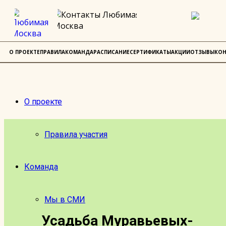
О ПРОЕКТЕ
ПРАВИЛА
КОМАНДА
РАСПИСАНИЕ
СЕРТИФИКАТЫ
АКЦИИ
ОТЗЫВЫ
КОН
О проекте
Правила участия
Команда
Мы в СМИ
Усадьба Муравьевых-