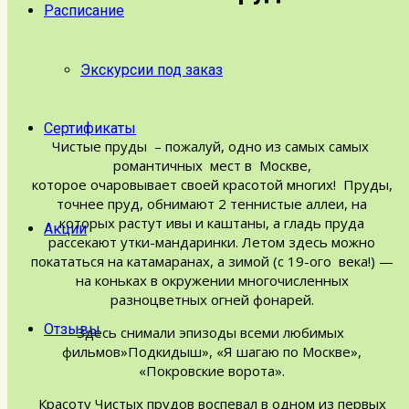
Расписание
Экскурсии под заказ
Сертификаты
Чистые пруды – пожалуй, одно из самых самых
романтичных мест в Москве,
которое очаровывает своей красотой многих! Пруды,
точнее пруд, обнимают 2 теннистые аллеи, на
которых растут ивы и каштаны, а гладь пруда
Акции
рассекают утки-мандаринки. Летом здесь можно
покататься на катамаранах, а зимой (с 19-ого века!) —
на коньках в окружении многочисленных
разноцветных огней фонарей.
Отзывы
Здесь снимали эпизоды всеми любимых
фильмов»Подкидыш», «Я шагаю по Москве»,
«Покровские ворота».
Красоту Чистых прудов воспевал в одном из первых