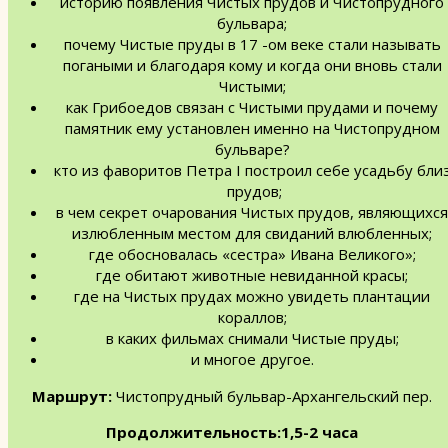
историю появления Чистых прудов и Чистопрудного
бульвара;
почему Чистые пруды в 17 -ом веке стали называть
погаными и благодаря кому и когда они вновь стали
Чистыми;
как Грибоедов связан с Чистыми прудами и почему
памятник ему установлен именно на Чистопрудном
бульваре?
кто из фаворитов Петра I построил себе усадьбу бли
прудов;
в чем секрет очарования Чистых прудов, являющихся
излюбленным местом для свиданий влюбленных;
где обосновалась «сестра» Ивана Великого»;
где обитают животные невиданной красы;
где на Чистых прудах можно увидеть плантации
кораллов;
в каких фильмах снимали Чистые пруды;
и многое другое.
Маршрут:
Чистопрудный бульвар-Архангельский пер.
Продолжительность:1,5-2 часа