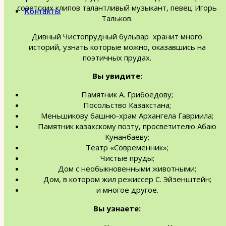
советских клипов талантливый музыкант, певец Игорь
Контакты
Тальков.
Дивный Чистопрудный бульвар хранит много
историй, узнать которые можно, оказавшись на
поэтичных прудах.
Вы увидите:
Памятник А. Грибоедову;
Посольство Казахстана;
Меньшикову башню-храм Архангела Гавриила;
Памятник казахскому поэту, просветителю Абаю
Кунанбаеву;
Театр «Современник»;
Чистые пруды;
Дом с необыкновенными животными;
Дом, в котором жил режиссер С. Эйзенштейн;
и многое другое.
Вы узнаете: