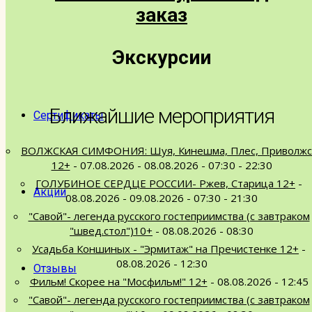
заказ
Расписание
Экскурсии
Экскурсии под заказ
Ближайшие мероприятия
Сертификаты
ВОЛЖСКАЯ СИМФОНИЯ: Шуя, Кинешма, Плес, Приволжс
12+
- 07.08.2026 - 08.08.2026 - 07:30 - 22:30
ГОЛУБИНОЕ СЕРДЦЕ РОССИИ- Ржев, Старица 12+
-
Акции
08.08.2026 - 09.08.2026 - 07:30 - 21:30
"Савой"- легенда русского гостеприимства (с завтраком
"швед.стол")10+
- 08.08.2026 - 08:30
Усадьба Коншиных - "Эрмитаж" на Пречистенке 12+
-
08.08.2026 - 12:30
Отзывы
Фильм! Скорее на "Мосфильм!" 12+
- 08.08.2026 - 12:45
"Савой"- легенда русского гостеприимства (с завтраком