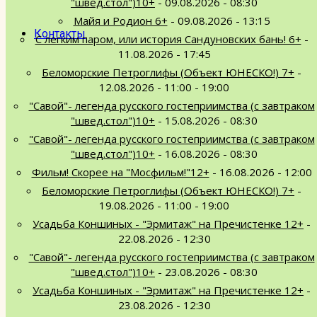
"швед.стол")10+
- 09.08.2026 - 08:30
Майя и Родион 6+
- 09.08.2026 - 13:15
Контакты
С легким паром, или история Сандуновских бань! 6+
-
11.08.2026 - 17:45
Беломорские Петроглифы (Объект ЮНЕСКО!) 7+
-
12.08.2026 - 11:00 - 19:00
"Савой"- легенда русского гостеприимства (с завтраком
"швед.стол")10+
- 15.08.2026 - 08:30
"Савой"- легенда русского гостеприимства (с завтраком
"швед.стол")10+
- 16.08.2026 - 08:30
Фильм! Скорее на "Мосфильм!"12+
- 16.08.2026 - 12:00
Беломорские Петроглифы (Объект ЮНЕСКО!) 7+
-
19.08.2026 - 11:00 - 19:00
Усадьба Коншиных - "Эрмитаж" на Пречистенке 12+
-
22.08.2026 - 12:30
"Савой"- легенда русского гостеприимства (с завтраком
"швед.стол")10+
- 23.08.2026 - 08:30
Усадьба Коншиных - "Эрмитаж" на Пречистенке 12+
-
23.08.2026 - 12:30