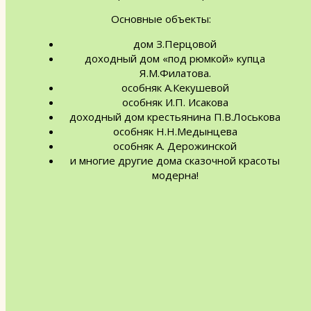
Основные объекты:
дом З.Перцовой
доходный дом «под рюмкой» купца
Я.М.Филатова.
особняк А.Кекушевой
особняк И.П. Исакова
доходный дом крестьянина П.В.Лоськова
особняк Н.Н.Медынцева
особняк А. Дерожинской
и многие другие дома сказочной красоты
модерна!