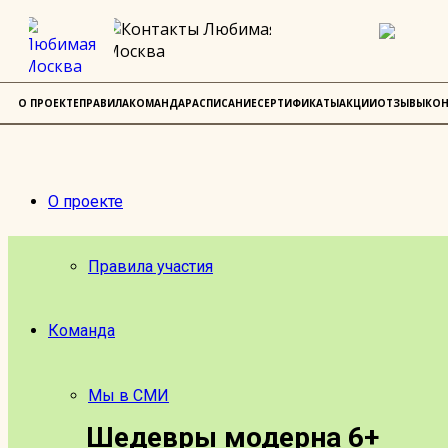
О ПРОЕКТЕ
ПРАВИЛА
КОМАНДА
РАСПИСАНИЕ
СЕРТИФИКАТЫ
АКЦИИ
ОТЗЫВЫ
КОН
О проекте
Правила участия
Команда
Мы в СМИ
Шедевры модерна 6+