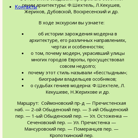
гении архитектуры: Ф.Шехтель, Л.Кекушев,
Контакты
Жерихов, Дубовской, Воскресенский и др.
В ходе экскурсии вы узнаете:
об истории зарождения модерна в
архитектуре, его различных направлениях,
чертах и особенностях;
о том, почему модерн, украсивший улицы
многих городов Европы, просуществовал
совсем недолго;
почему этот стиль называли «бесстыдным»;
биографии владельцев особняков;
о судьбах гениев модерна: Ф.Шехтеле, Л.
Кекушеве, Н.Жерихове и др.
Маршрут:
Соймоновский пр-д — Пречистенская
наб. — 2-ой Обыденский пер. — 3-ий Обыденский
пер. — 1-ый Обыденский пер. — Ул. Остоженка —
Сеченовский пер. — Ул. Пречистенка —
Мансуровский пер. — Померанцев пер. —
Кропоткинский пер.