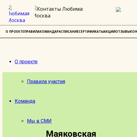
О ПРОЕКТЕ
ПРАВИЛА
КОМАНДА
РАСПИСАНИЕ
СЕРТИФИКАТЫ
АКЦИИ
ОТЗЫВЫ
КОН
О проекте
Правила участия
Команда
Мы в СМИ
Маяковская