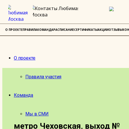
О ПРОЕКТЕ
ПРАВИЛА
КОМАНДА
РАСПИСАНИЕ
СЕРТИФИКАТЫ
АКЦИИ
ОТЗЫВЫ
КОН
О проекте
Правила участия
Команда
Мы в СМИ
метро Чеховская, выход №