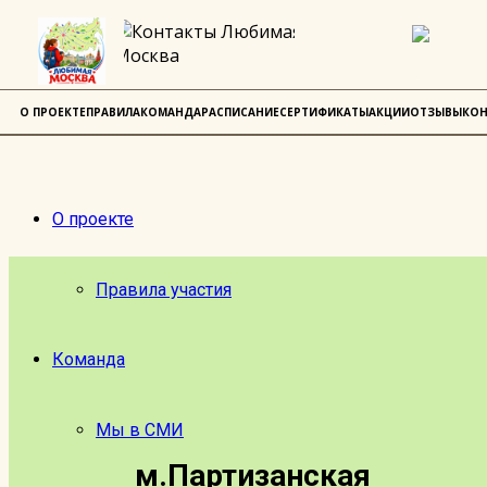
О ПРОЕКТЕ
ПРАВИЛА
КОМАНДА
РАСПИСАНИЕ
СЕРТИФИКАТЫ
АКЦИИ
ОТЗЫВЫ
КОН
О проекте
Правила участия
Команда
Мы в СМИ
м.Партизанская