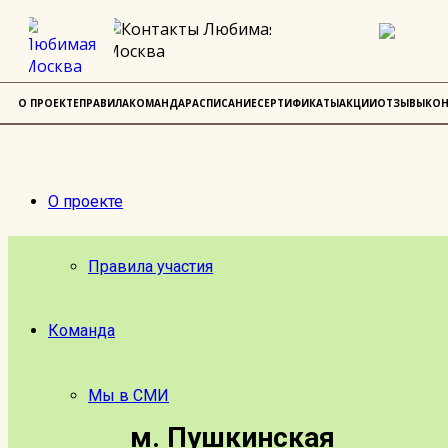
О ПРОЕКТЕ
ПРАВИЛА
КОМАНДА
РАСПИСАНИЕ
СЕРТИФИКАТЫ
АКЦИИ
ОТЗЫВЫ
КОН
О проекте
Правила участия
Команда
Мы в СМИ
м. Пушкинская