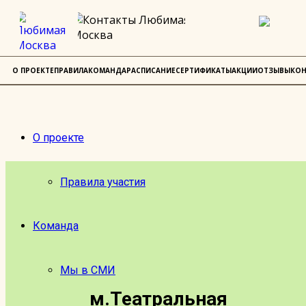
О ПРОЕКТЕ
ПРАВИЛА
КОМАНДА
РАСПИСАНИЕ
СЕРТИФИКАТЫ
АКЦИИ
ОТЗЫВЫ
КОН
О проекте
Правила участия
Команда
Мы в СМИ
м.Театральная