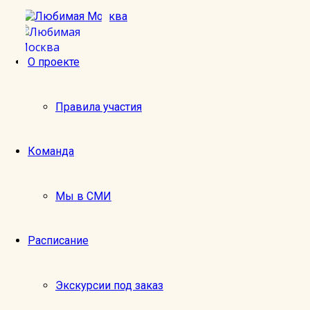
О проекте
ст. метро Площадь революции, в
Правила участия
Оставить отзыв
Имя:
Команда
Email:
Экскурсия:
Мы в СМИ
1
2
Оценка:
3
Расписание
4
5
Отзыв:
Экскурсии под заказ