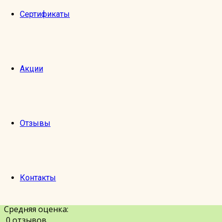
Сертификаты
Добавить фотографии с экскурсии
Акции
Можно выбрать до 10 фотографий в форматах JPG, PN
Подтверд
Отзывы
Отправить
Отмена
Контакты
Оставить отзыв
Любимая Москва
Средняя оценка:
0 отзывов