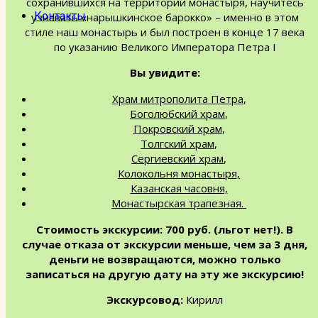
сохранившихся на территории монастыря, научитесь
Контакты
узнавать «нарышкинское барокко» – именно в этом
стиле наш монастырь и был построен в конце 17 века
по указанию Великого Императора Петра I
Вы увидите:
Храм митрополита Петра
,
Боголюбский храм
,
Покровский храм
,
Толгский храм
,
Сергиевский храм
,
Колокольня монастыря,
Казанская часовня,
Монастырская трапезная.
Стоимость экскурсии: 700 руб. (льгот нет!). В
случае отказа от экскурсии меньше, чем за 3 дня,
деньги не возвращаются, можно только
записаться на другую дату на эту же экскурсию!
Экскурсовод:
Кирилл