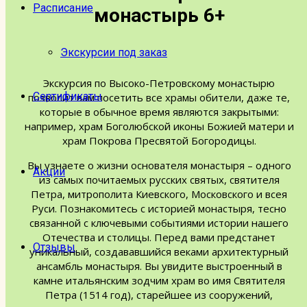
Расписание
монастырь 6+
Экскурсии под заказ
Экскурсия по Высоко-Петровскому монастырю
Сертификаты
позволит вам посетить все храмы обители, даже те,
которые в обычное время являются закрытыми:
например, храм Боголюбской иконы Божией матери и
храм Покрова Пресвятой Богородицы.
Вы узнаете о жизни основателя монастыря – одного
Акции
из самых почитаемых русских святых, святителя
Петра, митрополита Киевского, Московского и всея
Руси. Познакомитесь с историей монастыря, тесно
связанной с ключевыми событиями истории нашего
Отечества и столицы. Перед вами предстанет
Отзывы
уникальный, создававшийся веками архитектурный
ансамбль монастыря. Вы увидите выстроенный в
камне итальянским зодчим храм во имя Святителя
Петра (1514 год), старейшее из сооружений,