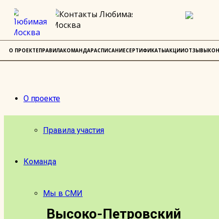
О ПРОЕКТЕ
ПРАВИЛА
КОМАНДА
РАСПИСАНИЕ
СЕРТИФИКАТЫ
АКЦИИ
ОТЗЫВЫ
КОН
О проекте
Правила участия
Команда
Мы в СМИ
Высоко-Петровский