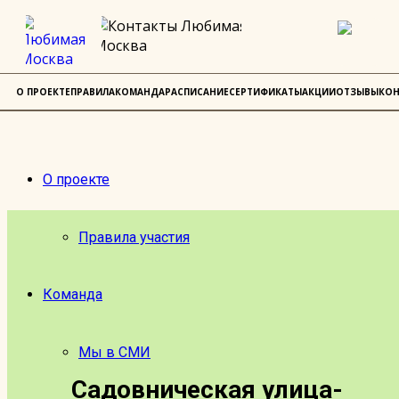
О ПРОЕКТЕ
ПРАВИЛА
КОМАНДА
РАСПИСАНИЕ
СЕРТИФИКАТЫ
АКЦИИ
ОТЗЫВЫ
КОН
О проекте
Правила участия
Команда
Мы в СМИ
Садовническая улица-