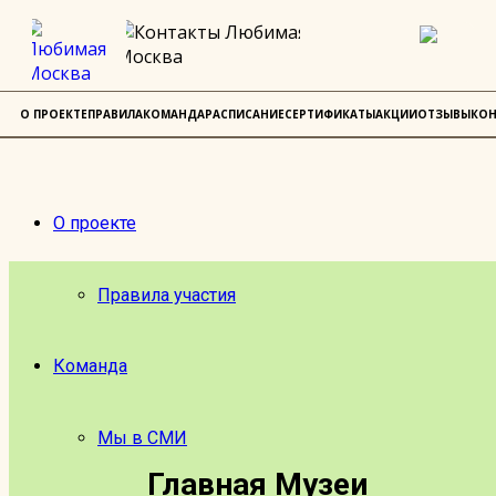
О ПРОЕКТЕ
ПРАВИЛА
КОМАНДА
РАСПИСАНИЕ
СЕРТИФИКАТЫ
АКЦИИ
ОТЗЫВЫ
КОН
О проекте
Правила участия
Команда
Мы в СМИ
Главная
Музеи